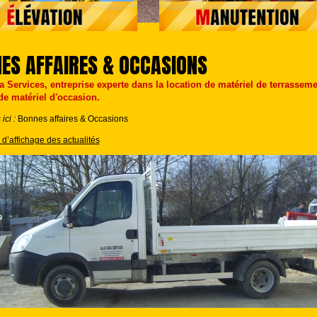
NES AFFAIRES & OCCASIONS
a Services, entreprise experte dans la location de matériel de terrassem
e matériel d'occasion.
ici :
Bonnes affaires & Occasions
s d’affichage des actualités