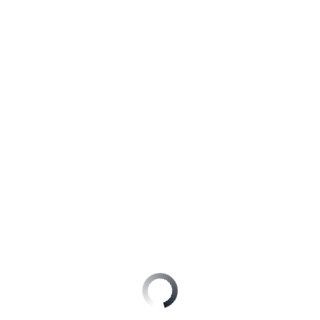
nom
éphone