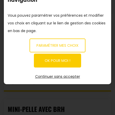
navigation
bâtiments
Vous pouvez paramétrer vos préférences et modifier
vos choix en cliquant sur le lien de gestion des cookies
PERFORATEURS MAKITA
en bas de page.
PARAMÉTRER MES CHOIX
Découpe et destruction de dalles béton,
planchers, fondations, murs et structures de
OK POUR MOI !
toutes natures
Percement de trous traversants dans le béton,
Continuer sans accepter
la pierre, brique, bois ou métal.
MINI-PELLE AVEC BRH