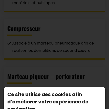
matériels et outillages
Compresseur
Associé à un marteau pneumatique afin de
réaliser les démolitions de second œuvre
Marteau piqueur – perforateur
Puissance de 6 kg à 30 kg
Ce site utilise des cookies afin
Démolition verticale et horizontale de dalles,
d’améliorer votre expérience de
murs, cloisons pour la rénovation des