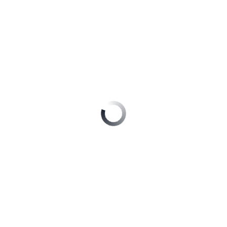
accéder aux données
Aucun.
 à la newsletter
ues
ALLO LOCA SERVICES
Art.6(1)f: L’intérêt légitime du responsable de
Jusqu’à la désinscription du service