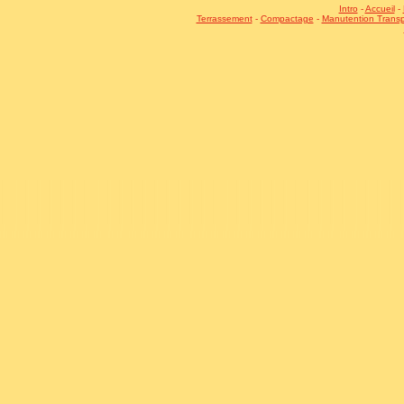
Intro
-
Accueil
-
Terrassement
-
Compactage
-
Manutention Transp