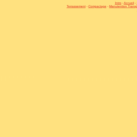
Intro
-
Accueil
-
Terrassement
-
Compactage
-
Manutention Transp